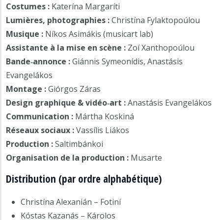
Costumes :
Katerína Margaríti
Lumières, photographies :
Christína Fylaktopoúlou
Musique :
Níkos Asimákis (musicart lab)
Assistante à la mise en scène :
Zoí Xanthopoúlou
Bande‑annonce :
Giánnis Symeonídis, Anastásis
Evangelákos
Montage :
Giórgos Záras
Design graphique & vidéo‑art :
Anastásis Evangelákos
Communication :
Mártha Koskiná
Réseaux sociaux :
Vassílis Liákos
Production :
Saltimbánkoi
Organisation de la production :
Musarte
Distribution (par ordre alphabétique)
Christína Alexanián – Fotiní
Kóstas Kazanás – Károlos