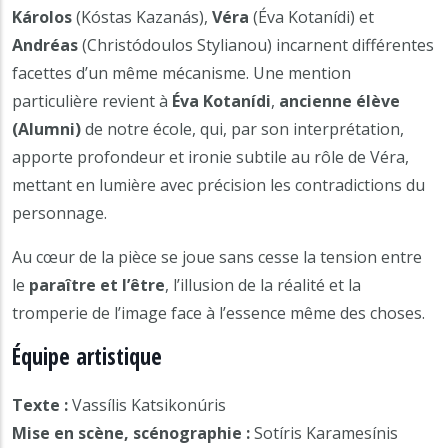
Károlos
(Kóstas Kazanás),
Véra
(Éva Kotanídi) et
Andréas
(Christódoulos Stylianou) incarnent différentes
facettes d’un même mécanisme. Une mention
particulière revient à
Éva Kotanídi
,
ancienne élève
(Alumni)
de notre école, qui, par son interprétation,
apporte profondeur et ironie subtile au rôle de Véra,
mettant en lumière avec précision les contradictions du
personnage.
Au cœur de la pièce se joue sans cesse la tension entre
le
paraître et l’être
, l’illusion de la réalité et la
tromperie de l’image face à l’essence même des choses.
Équipe artistique
Texte :
Vassílis Katsikonúris
Mise en scène, scénographie :
Sotíris Karamesínis