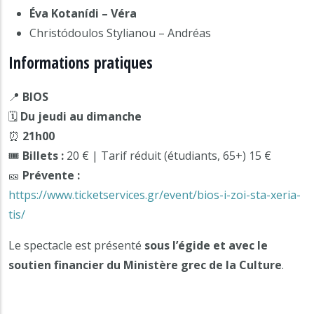
Éva Kotanídi – Véra
Christódoulos Stylianou – Andréas
Informations pratiques
📍
BIOS
🗓
Du jeudi au dimanche
⏰
21h00
🎟
Billets :
20 € | Tarif réduit (étudiants, 65+) 15 €
🎫
Prévente :
https://www.ticketservices.gr/event/bios-i-zoi-sta-xeria-
tis/
Le spectacle est présenté
sous l’égide et avec le
soutien financier du Ministère grec de la Culture
.