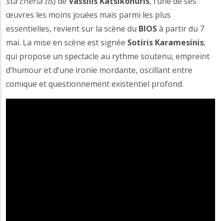
sta chéria tis
) de
Vassílis Katsikonúris
, l’une de ses
œuvres les moins jouées mais parmi les plus
essentielles, revient sur la scène du
BIOS
à partir du 7
mai. La mise en scène est signée
Sotíris Karamesínis
,
qui propose un spectacle au rythme soutenu, empreint
d’humour et d’une ironie mordante, oscillant entre
comique et questionnement existentiel profond.