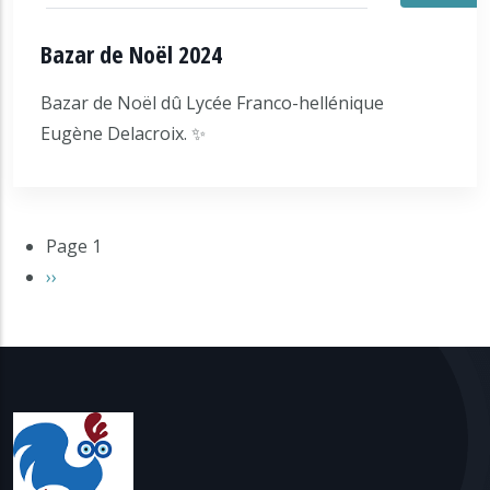
Bazar de Noël 2024
Bazar de Noël dû Lycée Franco-hellénique
Eugène Delacroix. ✨
Pagination
Page 1
Page suivante
››