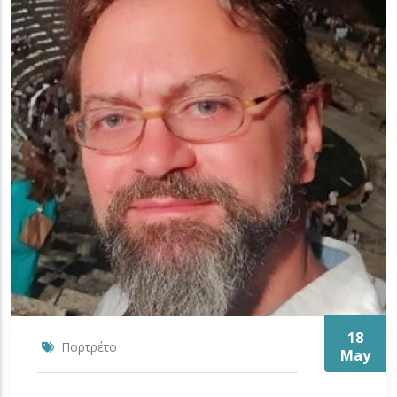
18
Πορτρέτο
May